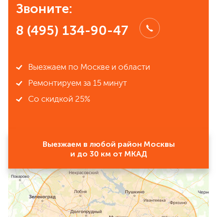
Звоните:
8 (495) 134-90-47
Выезжаем по Москве и области
Ремонтируем за 15 минут
Со скидкой 25%
Выезжаем в любой район Москвы
и до 30 км от МКАД