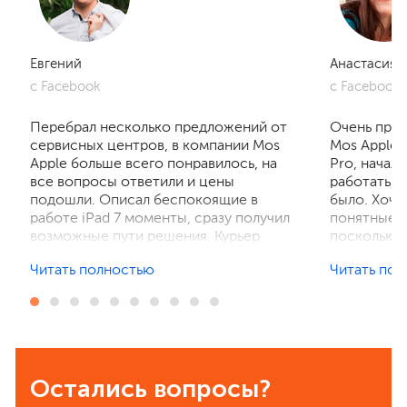
Евгений
Анастасия
с Facebook
с Facebook
Перебрал несколько предложений от
Очень приг
сервисных центров, в компании Mos
Mos Apple.
Apple больше всего понравилось, на
Pro, начал
все вопросы ответили и цены
работать, 
подошли. Описал беспокоящие в
было. Хочу
работе iPad 7 моменты, сразу получил
понятные р
возможные пути решения. Курьер
поскольку 
забрал устройство на диагностику,
ничего не 
Читать полностью
Читать по
отзвонились по итогам осмотра,
рассказали
выполнили ремонт. Результат
выполнили 
порадовал, без лишнего ожидания и
телефон в 
наценок. Спасибо! Буду
деталей та
рекомендовать всем знакомым.
Остались вопросы?