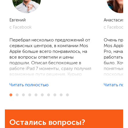
Евгений
Анастасия
с Facebook
с Facebook
Перебрал несколько предложений от
Очень приг
сервисных центров, в компании Mos
Mos Apple.
Apple больше всего понравилось, на
Pro, начал
все вопросы ответили и цены
работать, 
подошли. Описал беспокоящие в
было. Хочу
работе iPad 7 моменты, сразу получил
понятные р
возможные пути решения. Курьер
поскольку 
забрал устройство на диагностику,
ничего не 
Читать полностью
Читать по
отзвонились по итогам осмотра,
рассказали
выполнили ремонт. Результат
выполнили 
порадовал, без лишнего ожидания и
телефон в 
наценок. Спасибо! Буду
деталей та
рекомендовать всем знакомым.
Остались вопросы?