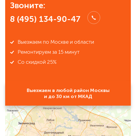
Звоните:
8 (495) 134-90-47
Выезжаем по Москве и области
Ремонтируем за 15 минут
Со скидкой 25%
Выезжаем в любой район Москвы
и до 30 км от МКАД