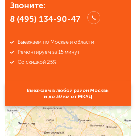
Звоните:
8 (495) 134-90-47
Выезжаем по Москве и области
Ремонтируем за 15 минут
Со скидкой 25%
Выезжаем в любой район Москвы
и до 30 км от МКАД