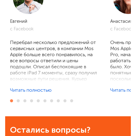
Евгений
Анастасия
с Facebook
с Facebook
Перебрал несколько предложений от
Очень приг
сервисных центров, в компании Mos
Mos Apple.
Apple больше всего понравилось, на
Pro, начал
все вопросы ответили и цены
работать, 
подошли. Описал беспокоящие в
было. Хочу
работе iPad 7 моменты, сразу получил
понятные р
возможные пути решения. Курьер
поскольку 
забрал устройство на диагностику,
ничего не 
Читать полностью
Читать по
отзвонились по итогам осмотра,
рассказали
выполнили ремонт. Результат
выполнили 
порадовал, без лишнего ожидания и
телефон в 
наценок. Спасибо! Буду
деталей та
рекомендовать всем знакомым.
Остались вопросы?