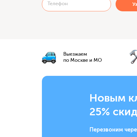
Выезжаем
по Москве и МО
Новым к
25% скид
Перезвоним чере