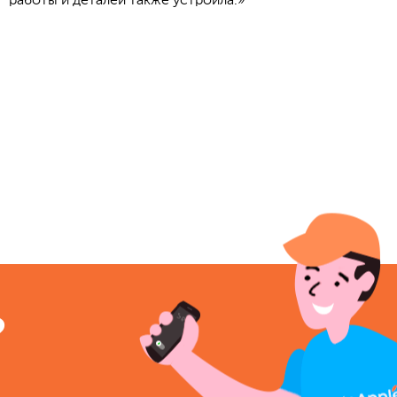
работы и деталей также устроила.»
?