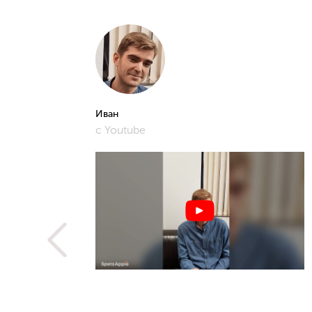
Иван
с Youtube
рошее и
фото,
истам.
 не
ую
метить
рьера,