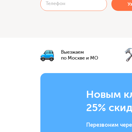
Выезжаем
по Москве и МО
Новым к
25% скид
Перезвоним чере