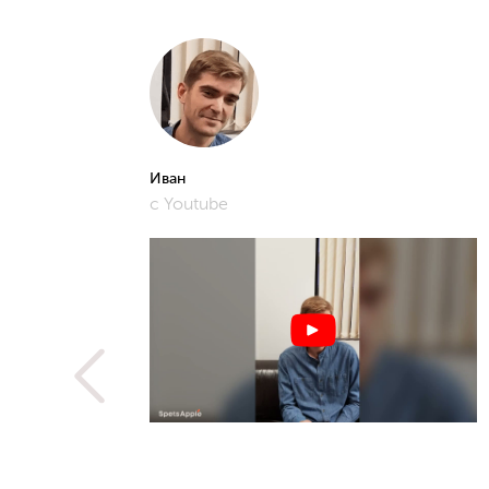
Иван
с Youtube
рошее и
фото,
истам.
 не
ую
метить
рьера,