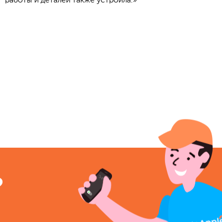
работы и деталей также устроила.»
?