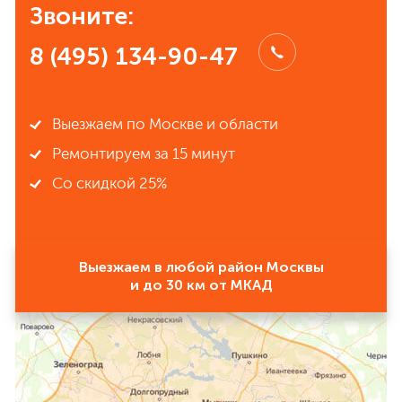
Звоните:
8 (495) 134-90-47
Выезжаем по Москве и области
Ремонтируем за 15 минут
Со скидкой 25%
Выезжаем в любой район Москвы
и до 30 км от МКАД