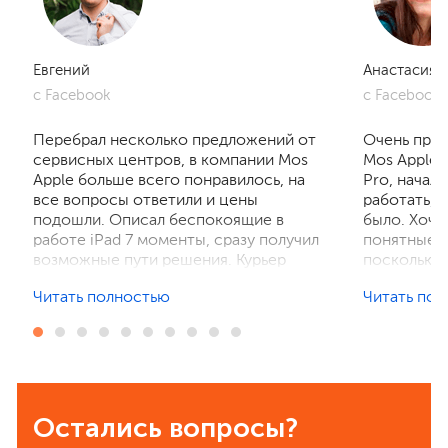
Евгений
Анастасия
с Facebook
с Facebook
Перебрал несколько предложений от
Очень приг
сервисных центров, в компании Mos
Mos Apple.
Apple больше всего понравилось, на
Pro, начал
все вопросы ответили и цены
работать, 
подошли. Описал беспокоящие в
было. Хочу
работе iPad 7 моменты, сразу получил
понятные р
возможные пути решения. Курьер
поскольку 
забрал устройство на диагностику,
ничего не 
Читать полностью
Читать по
отзвонились по итогам осмотра,
рассказали
выполнили ремонт. Результат
выполнили 
порадовал, без лишнего ожидания и
телефон в 
наценок. Спасибо! Буду
деталей та
рекомендовать всем знакомым.
Остались вопросы?