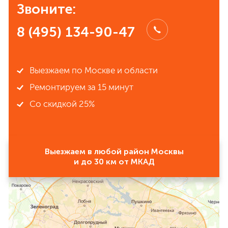
Звоните:
8 (495) 134-90-47
Выезжаем по Москве и области
Ремонтируем за 15 минут
Со скидкой 25%
Выезжаем в любой район Москвы
и до 30 км от МКАД