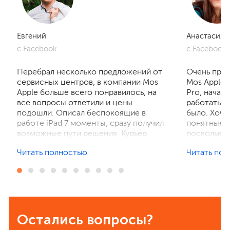
Евгений
Анастасия
с Facebook
с Facebook
Перебрал несколько предложений от
Очень приг
сервисных центров, в компании Mos
Mos Apple.
Apple больше всего понравилось, на
Pro, начал
все вопросы ответили и цены
работать, 
подошли. Описал беспокоящие в
было. Хочу
работе iPad 7 моменты, сразу получил
понятные р
возможные пути решения. Курьер
поскольку 
забрал устройство на диагностику,
ничего не 
Читать полностью
Читать по
отзвонились по итогам осмотра,
рассказали
выполнили ремонт. Результат
выполнили 
порадовал, без лишнего ожидания и
телефон в 
наценок. Спасибо! Буду
деталей та
рекомендовать всем знакомым.
Остались вопросы?