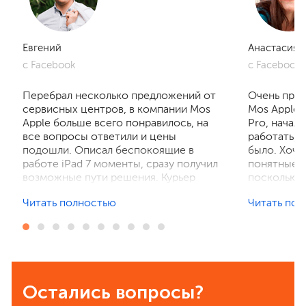
Евгений
Анастасия
с Facebook
с Facebook
Перебрал несколько предложений от
Очень приг
сервисных центров, в компании Mos
Mos Apple.
Apple больше всего понравилось, на
Pro, начал
все вопросы ответили и цены
работать, 
подошли. Описал беспокоящие в
было. Хочу
работе iPad 7 моменты, сразу получил
понятные р
возможные пути решения. Курьер
поскольку 
забрал устройство на диагностику,
ничего не 
Читать полностью
Читать по
отзвонились по итогам осмотра,
рассказали
выполнили ремонт. Результат
выполнили 
порадовал, без лишнего ожидания и
телефон в 
наценок. Спасибо! Буду
деталей та
рекомендовать всем знакомым.
Остались вопросы?