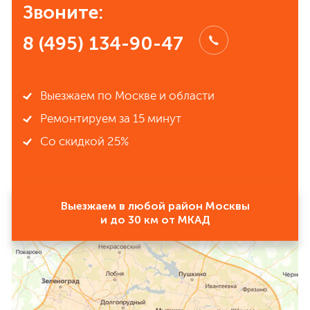
Звоните:
8 (495) 134-90-47
Выезжаем по Москве и области
Ремонтируем за 15 минут
Со скидкой 25%
Выезжаем в любой район Москвы
и до 30 км от МКАД