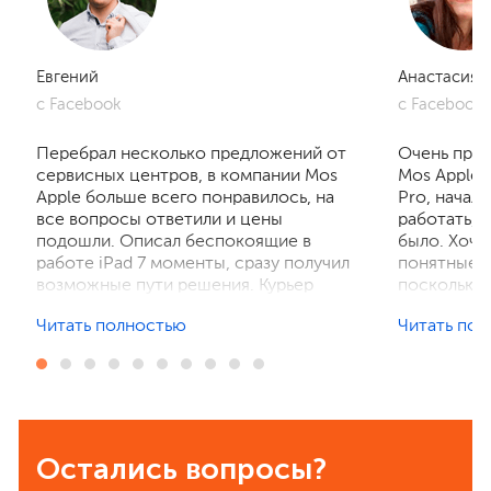
Евгений
Анастасия
с Facebook
с Facebook
Перебрал несколько предложений от
Очень приг
сервисных центров, в компании Mos
Mos Apple.
Apple больше всего понравилось, на
Pro, начал
все вопросы ответили и цены
работать, 
подошли. Описал беспокоящие в
было. Хочу
работе iPad 7 моменты, сразу получил
понятные р
возможные пути решения. Курьер
поскольку 
забрал устройство на диагностику,
ничего не 
Читать полностью
Читать по
отзвонились по итогам осмотра,
рассказали
выполнили ремонт. Результат
выполнили 
порадовал, без лишнего ожидания и
телефон в 
наценок. Спасибо! Буду
деталей та
рекомендовать всем знакомым.
Остались вопросы?