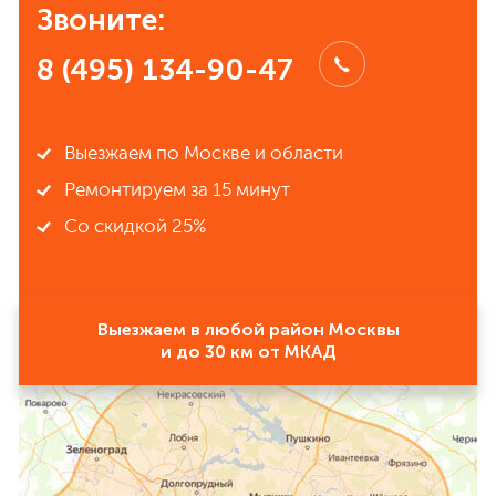
Звоните:
8 (495) 134-90-47
Выезжаем по Москве и области
Ремонтируем за 15 минут
Со скидкой 25%
Выезжаем в любой район Москвы
и до 30 км от МКАД