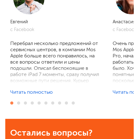
Евгений
Анастасия
с Facebook
с Facebook
Перебрал несколько предложений от
Очень приг
сервисных центров, в компании Mos
Mos Apple.
Apple больше всего понравилось, на
Pro, начал
все вопросы ответили и цены
работать, 
подошли. Описал беспокоящие в
было. Хочу
работе iPad 7 моменты, сразу получил
понятные р
возможные пути решения. Курьер
поскольку 
забрал устройство на диагностику,
ничего не 
Читать полностью
Читать по
отзвонились по итогам осмотра,
рассказали
выполнили ремонт. Результат
выполнили 
порадовал, без лишнего ожидания и
телефон в 
наценок. Спасибо! Буду
деталей та
рекомендовать всем знакомым.
Остались вопросы?