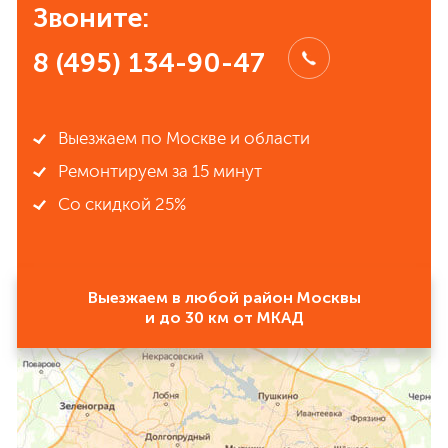
Звоните:
8 (495) 134-90-47
Выезжаем по Москве и области
Ремонтируем за 15 минут
Со скидкой 25%
Выезжаем в любой район Москвы
и до 30 км от МКАД