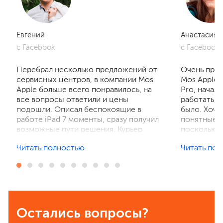
Евгений
Анастасия
с Facebook
с Facebook
Перебрал несколько предложений от
Очень приг
сервисных центров, в компании Mos
Mos Apple.
Apple больше всего понравилось, на
Pro, начал
все вопросы ответили и цены
работать, 
подошли. Описал беспокоящие в
было. Хочу
работе iPad 7 моменты, сразу получил
понятные р
возможные пути решения. Курьер
поскольку 
забрал устройство на диагностику,
ничего не 
Читать полностью
Читать по
отзвонились по итогам осмотра,
рассказали
выполнили ремонт. Результат
выполнили 
порадовал, без лишнего ожидания и
телефон в 
наценок. Спасибо! Буду
деталей та
рекомендовать всем знакомым.
Остались вопросы?