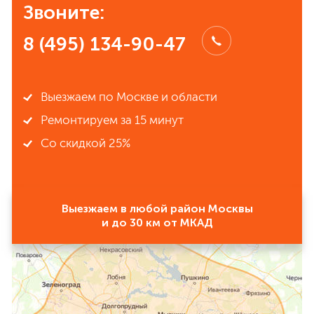
Звоните:
8 (495) 134-90-47
Выезжаем по Москве и области
Ремонтируем за 15 минут
Со скидкой 25%
Выезжаем в любой район Москвы
и до 30 км от МКАД