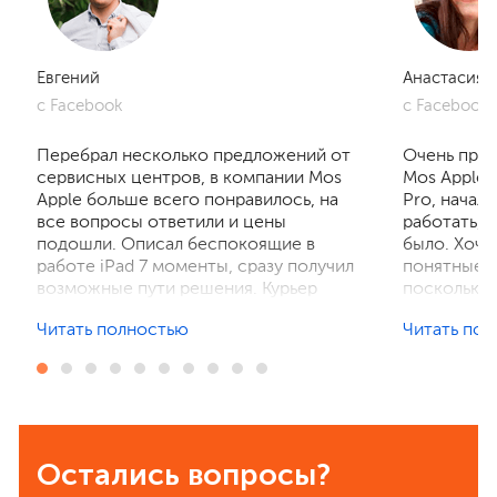
Евгений
Анастасия
с Facebook
с Facebook
Перебрал несколько предложений от
Очень приг
сервисных центров, в компании Mos
Mos Apple.
Apple больше всего понравилось, на
Pro, начал
все вопросы ответили и цены
работать, 
подошли. Описал беспокоящие в
было. Хочу
работе iPad 7 моменты, сразу получил
понятные р
возможные пути решения. Курьер
поскольку 
забрал устройство на диагностику,
ничего не 
Читать полностью
Читать по
отзвонились по итогам осмотра,
рассказали
выполнили ремонт. Результат
выполнили 
порадовал, без лишнего ожидания и
телефон в 
наценок. Спасибо! Буду
деталей та
рекомендовать всем знакомым.
Остались вопросы?