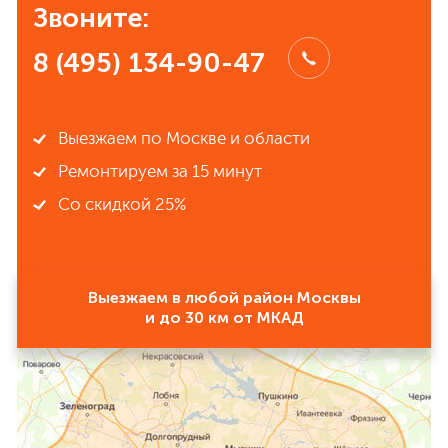
Звоните:
8 (495) 134-90-47
Выезжаем по Москве и области
Ремонтируем за 15 минут
Со скидкой 25%
Выезжаем в любой район Москвы
и до 30 км от МКАД