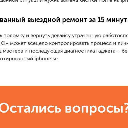
данной ситуации нужна замена кнопки home на iph
ванный выездной ремонт за 15 минут
 поломку и вернуть девайсу утраченную работоспо
. Он может всецело контролировать процесс и лич
д мастера и последующая диагностика гаджета – б
нтированный iphone se.
Остались вопросы