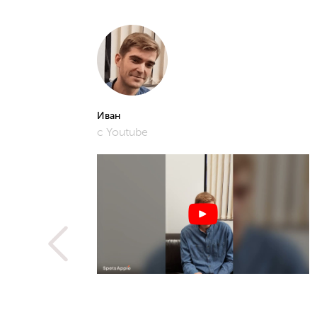
Иван
с Youtube
рошее и
фото,
истам.
 не
ую
метить
рьера,