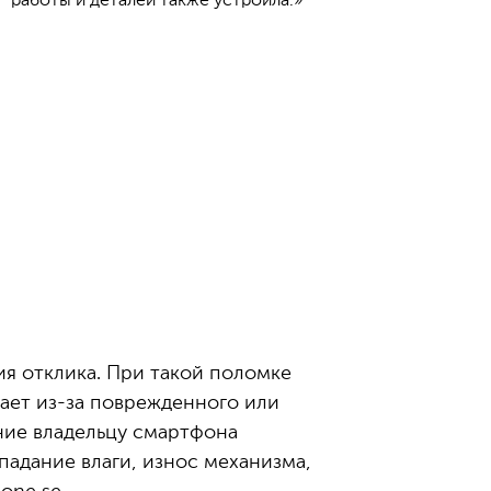
работы и деталей также устроила.»
ия отклика. При такой поломке
ает из-за поврежденного или
ние владельцу смартфона
адание влаги, износ механизма,