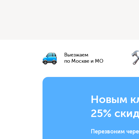
Выезжаем
по Москве и МО
Новым к
25% скид
Перезвоним чере