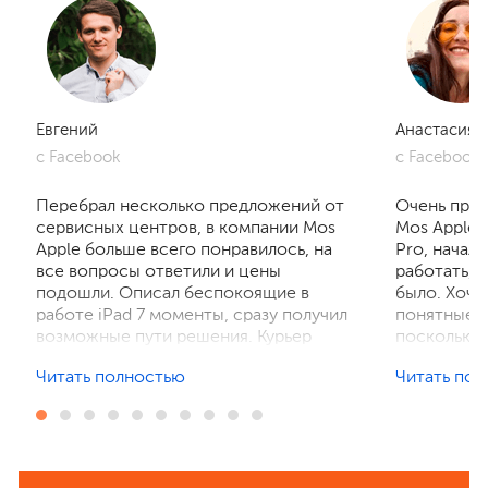
Евгений
Анастасия
с Facebook
с Facebook
Перебрал несколько предложений от
Очень приг
сервисных центров, в компании Mos
Mos Apple.
Apple больше всего понравилось, на
Pro, начал
все вопросы ответили и цены
работать, 
подошли. Описал беспокоящие в
было. Хочу
работе iPad 7 моменты, сразу получил
понятные р
возможные пути решения. Курьер
поскольку 
забрал устройство на диагностику,
ничего не 
Читать полностью
Читать по
отзвонились по итогам осмотра,
рассказали
выполнили ремонт. Результат
выполнили 
порадовал, без лишнего ожидания и
телефон в 
наценок. Спасибо! Буду
деталей та
рекомендовать всем знакомым.