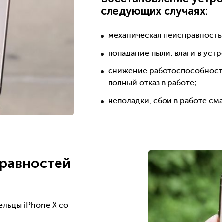
следующих случаях:
механическая неисправность
попадание пыли, влаги в уст
снижение работоспособности
полный отказ в работе;
неполадки, сбои в работе см
равностей
ельцы iPhone X со