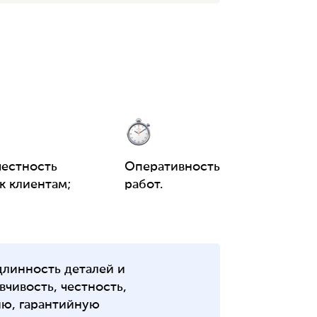
честность
Оперативность
к клиентам;
работ.
длинность деталей и
чивость, честность,
ию, гарантийную