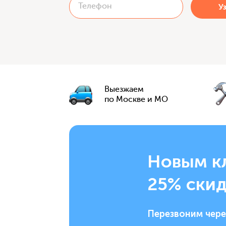
Выезжаем
по Москве и МО
Новым к
25% скид
Перезвоним чере