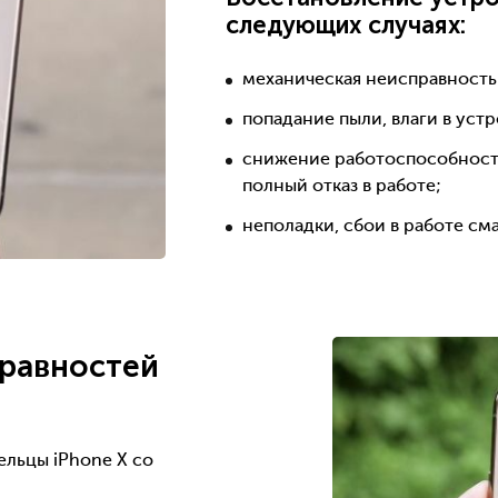
следующих случаях:
механическая неисправность
попадание пыли, влаги в уст
снижение работоспособности
полный отказ в работе;
неполадки, сбои в работе см
равностей
ельцы iPhone X со