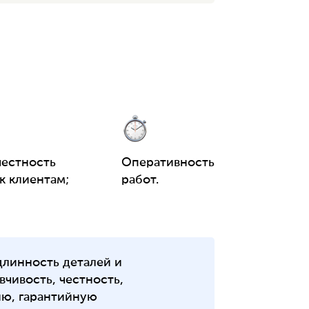
честность
Оперативность
к клиентам;
работ.
длинность деталей и
чивость, честность,
ию, гарантийную