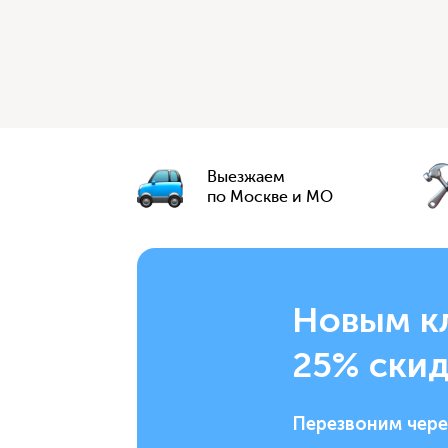
Выезжаем
по Москве и МО
Новым к
25% скид
Перезвоним чере