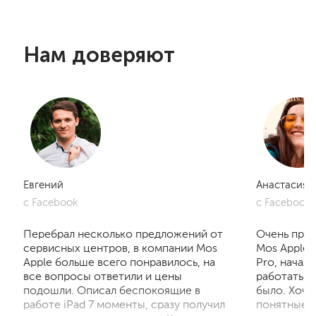
Нам доверяют
Евгений
Анастасия
с Facebook
с Facebook
Перебрал несколько предложений от
Очень приг
сервисных центров, в компании Mos
Mos Apple.
Apple больше всего понравилось, на
Pro, начал
все вопросы ответили и цены
работать, 
подошли. Описал беспокоящие в
было. Хочу
работе iPad 7 моменты, сразу получил
понятные р