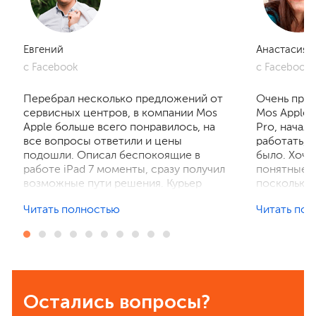
Евгений
Анастасия
с Facebook
с Facebook
Перебрал несколько предложений от
Очень приг
сервисных центров, в компании Mos
Mos Apple.
Apple больше всего понравилось, на
Pro, начал
все вопросы ответили и цены
работать, 
подошли. Описал беспокоящие в
было. Хочу
работе iPad 7 моменты, сразу получил
понятные р
возможные пути решения. Курьер
поскольку 
забрал устройство на диагностику,
ничего не 
Читать полностью
Читать по
отзвонились по итогам осмотра,
рассказали
выполнили ремонт. Результат
выполнили 
порадовал, без лишнего ожидания и
телефон в 
наценок. Спасибо! Буду
деталей та
рекомендовать всем знакомым.
Остались вопросы?