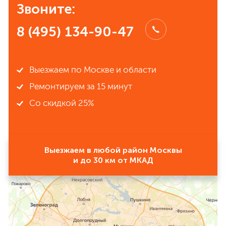
Звоните:
8 (495) 134-90-47
Выезжаем по Москве и области
Ремонтируем за 15 минут
Со скидкой 25%
Выезжаем в любой район Москвы
и до 30 км от МКАД