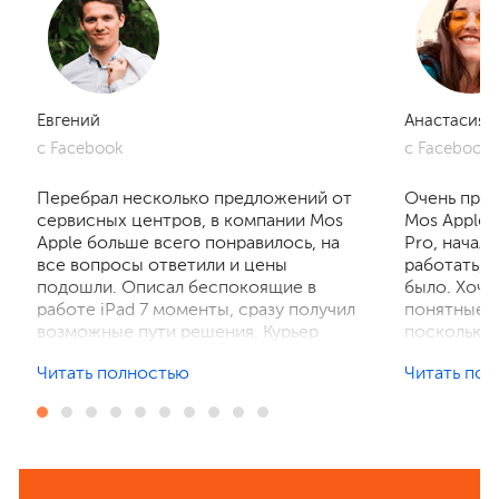
Евгений
Анастасия
с Facebook
с Facebook
Перебрал несколько предложений от
Очень приг
сервисных центров, в компании Mos
Mos Apple.
Apple больше всего понравилось, на
Pro, начал
все вопросы ответили и цены
работать, 
подошли. Описал беспокоящие в
было. Хочу
работе iPad 7 моменты, сразу получил
понятные р
возможные пути решения. Курьер
поскольку 
забрал устройство на диагностику,
ничего не 
Читать полностью
Читать по
отзвонились по итогам осмотра,
рассказали
выполнили ремонт. Результат
выполнили 
порадовал, без лишнего ожидания и
телефон в 
наценок. Спасибо! Буду
деталей та
рекомендовать всем знакомым.