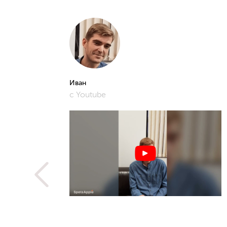
Иван
с Youtube
рошее и
фото,
истам.
 не
ую
метить
рьера,