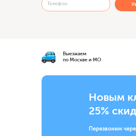
Выезжаем
по Москве и МО
Новым к
25% скид
Перезвоним чере