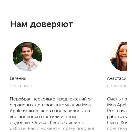
Нам доверяют
Евгений
Анастасия
с Facebook
с Facebook
Перебрал несколько предложений от
Очень приг
сервисных центров, в компании Mos
Mos Apple.
Apple больше всего понравилось, на
Pro, начал
все вопросы ответили и цены
работать, 
подошли. Описал беспокоящие в
было. Хочу
работе iPad 7 моменты, сразу получил
понятные р