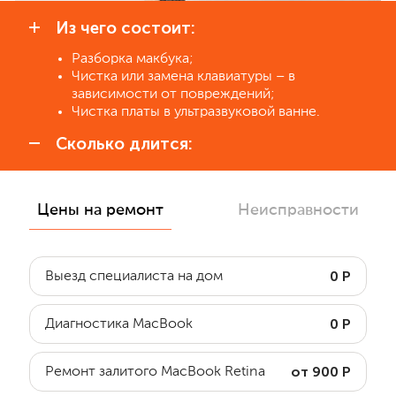
Из чего состоит:
Разборка макбука;
Чистка или замена клавиатуры – в
зависимости от повреждений;
Чистка платы в ультразвуковой ванне.
Сколько длится:
Цены на ремонт
Неисправности
0 Р
Выезд специалиста на дом
0 Р
Диагностика MacBook
от 900 Р
Ремонт залитого MacBook Retina