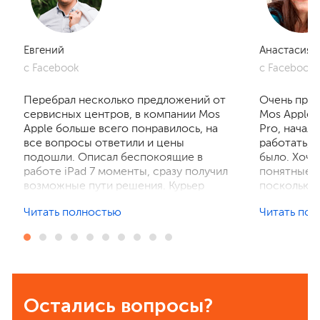
Евгений
Анастасия
с Facebook
с Facebook
Перебрал несколько предложений от
Очень приг
сервисных центров, в компании Mos
Mos Apple.
Apple больше всего понравилось, на
Pro, начал
все вопросы ответили и цены
работать, 
подошли. Описал беспокоящие в
было. Хочу
работе iPad 7 моменты, сразу получил
понятные р
возможные пути решения. Курьер
поскольку 
забрал устройство на диагностику,
ничего не 
Читать полностью
Читать по
отзвонились по итогам осмотра,
рассказали
выполнили ремонт. Результат
выполнили 
порадовал, без лишнего ожидания и
телефон в 
наценок. Спасибо! Буду
деталей та
рекомендовать всем знакомым.
Остались вопросы?