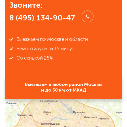
Звоните:
8 (495) 134-90-47
Выезжаем по Москве и области
Ремонтируем за 15 минут
Со скидкой 25%
Выезжаем в любой район Москвы
и до 30 км от МКАД