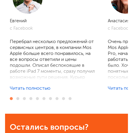
Евгений
Анастасия
с Facebook
с Facebook
Перебрал несколько предложений от
Очень приг
сервисных центров, в компании Mos
Mos Apple.
Apple больше всего понравилось, на
Pro, начал
все вопросы ответили и цены
работать, 
подошли. Описал беспокоящие в
было. Хочу
работе iPad 7 моменты, сразу получил
понятные р
возможные пути решения. Курьер
поскольку 
забрал устройство на диагностику,
ничего не 
Читать полностью
Читать по
отзвонились по итогам осмотра,
рассказали
выполнили ремонт. Результат
выполнили 
порадовал, без лишнего ожидания и
телефон в 
наценок. Спасибо! Буду
деталей та
рекомендовать всем знакомым.
Остались вопросы?