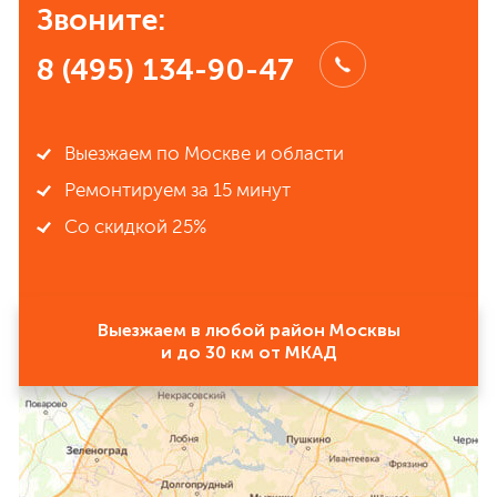
Звоните:
8 (495) 134-90-47
Выезжаем по Москве и области
Ремонтируем за 15 минут
Со скидкой 25%
Выезжаем в любой район Москвы
и до 30 км от МКАД