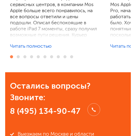
сервисных центров, в компании Mos
Mos Apple.
Apple больше всего понравилось, на
Pro, начал
все вопросы ответили и цены
работать, 
подошли. Описал беспокоящие в
было. Хочу
работе iPad 7 моменты, сразу получил
понятные р
возможные пути решения. Курьер
поскольку 
забрал устройство на диагностику,
ничего не 
Читать полностью
Читать по
отзвонились по итогам осмотра,
рассказали
выполнили ремонт. Результат
выполнили 
порадовал, без лишнего ожидания и
телефон в 
наценок. Спасибо! Буду
деталей та
рекомендовать всем знакомым.
Остались вопросы?
Звоните:
8 (495) 134-90-47
Выезжаем по Москве и области