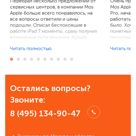
Перебрал несколько предложений от
Очень приг
сервисных центров, в компании Mos
Mos Apple.
Apple больше всего понравилось, на
Pro, начал
все вопросы ответили и цены
работать, 
подошли. Описал беспокоящие в
было. Хочу
работе iPad 7 моменты, сразу получил
понятные р
возможные пути решения. Курьер
поскольку 
забрал устройство на диагностику,
ничего не 
Читать полностью
Читать по
отзвонились по итогам осмотра,
рассказали
выполнили ремонт. Результат
выполнили 
порадовал, без лишнего ожидания и
телефон в 
наценок. Спасибо! Буду
деталей та
рекомендовать всем знакомым.
Остались вопросы?
Звоните:
8 (495) 134-90-47